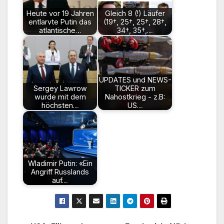
Heute vor 19 Jahren
Gleich 8 (!) Läufer
entlarvte Putin das
(19†, 25†, 25†, 28†,
atlantische…
34†, 35†,…
UPDATES und NEWS-
Sergey Lawrow
TICKER zum
wurde mit dem
Nahostkrieg - z.B:
höchsten…
US…
Wladimir Putin: «Ein
Angriff Russlands
auf…