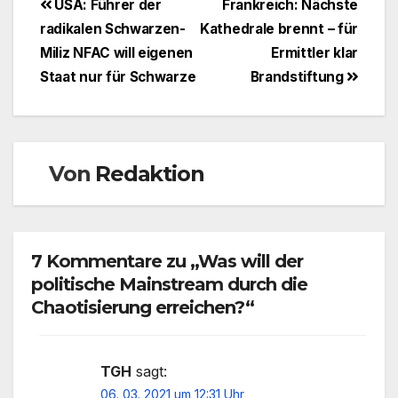
Beitragsnavigation
USA: Führer der
Frankreich: Nächste
radikalen Schwarzen-
Kathedrale brennt – für
Miliz NFAC will eigenen
Ermittler klar
Staat nur für Schwarze
Brandstiftung
Von
Redaktion
7 Kommentare zu „Was will der
politische Mainstream durch die
Chaotisierung erreichen?“
TGH
sagt:
06. 03. 2021 um 12:31 Uhr