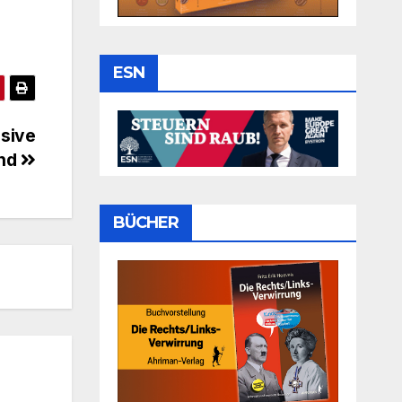
ESN
nsive
and
BÜCHER