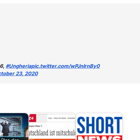
6,
#Ungheria
pic.twitter.com/wPJnIrnBy0
tober 23, 2020