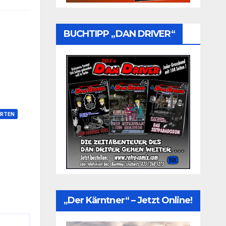
BUCHTIPP „DAN DRIVER“
RTEN
„Der Kärntner“ – Jetzt Online!