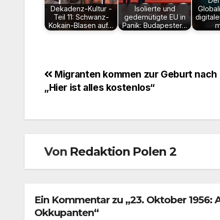
Der
Dekadenz-Kultur -
Isolierte und
Global
Teil 11: Schwanz-
gedemütigte EU in
digital
Kokain-Blasen auf…
Panik: Budapester…
m
Beitragsnavigation
Migranten kommen zur Geburt nach I
„Hier ist alles kostenlos“
Von
Redaktion Polen 2
Ein Kommentar zu „23. Oktober 1956: 
Okkupanten“