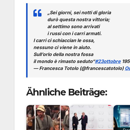
„Sei giorni, sei notti di gloria
durò questa nostra vittoria;
al settimo sono arrivati
i russi con i carri armati.
I carri ci schiaccian le ossa,
nessuno ci viene in aiuto.
Sull’orlo della nostra fossa
il mondo è rimasto seduto“
#23ottobre
195
— Francesca Totolo (@francescatotolo)
Oc
Ähnliche Beiträge: