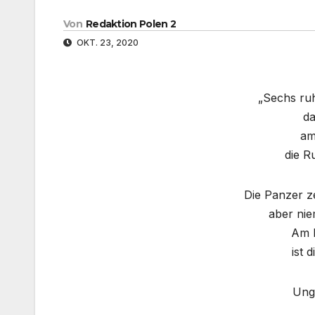
Von
Redaktion Polen 2
OKT. 23, 2020
„Sechs ru
da
am
die R
Die Panzer z
aber nie
Am 
ist 
Ung