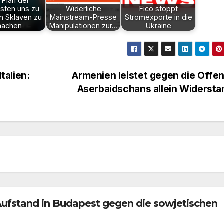
 Plan der
isten uns zu
Widerliche
Fico stoppt
en Sklaven zu
Mainstream-Presse
Stromexporte in die
achen
Manipulationen zur…
Ukraine
talien:
Armenien leistet gegen die Offe
Aserbaidschans allein Widerst
Aufstand in Budapest gegen die sowjetischen