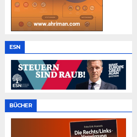
ESN
BÜCHER