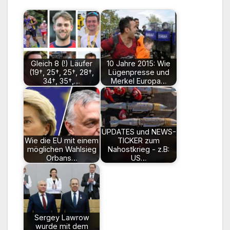
Gleich 8 (!) Läufer
10 Jahre 2015: Wie
(19†, 25†, 25†, 28†,
Lügenpresse und
34†, 35†,…
Merkel Europa…
UPDATES und NEWS-
Wie die EU mit einem
TICKER zum
möglichen Wahlsieg
Nahostkrieg - z.B:
Orbans…
US…
Sergey Lawrow
wurde mit dem