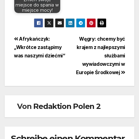
miejsce do spania w
miejsce mocy!
Beitragsnavigation
Afrykańczyk:
Węgry: chcemy być
„Wkrótce zastąpimy
krajem z najlepszymi
was naszymi dziećmi“
służbami
wywiadowczymi w
Europie Środkowej
Von
Redaktion Polen 2
Schreibe einen Kommentar