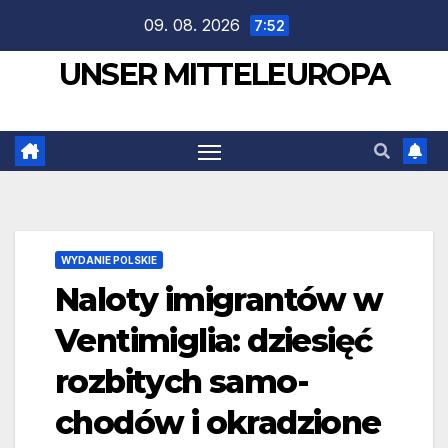
Zum
09. 08. 2026
7:52
Inhalt
UNSER MITTELEUROPA
springen
WYDANIE POLSKIE
Naloty imigrantów w
Ventimiglia: dziesięć
rozbitych samo­
chodów i okradzione