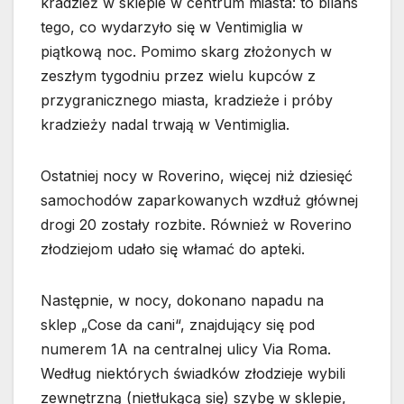
kradzież w sklepie w centrum miasta: to bilans
tego, co wydarzyło się w Ventimiglia w
piątkową noc. Pomimo skarg złożonych w
zeszłym tygodniu przez wielu kupców z
przygranicznego miasta, kradzieże i próby
kradzieży nadal trwają w Ventimiglia.
Ostatniej nocy w Roverino, więcej niż dziesięć
samochodów zaparkowanych wzdłuż głównej
drogi 20 zostały rozbite. Również w Roverino
złodziejom udało się włamać do apteki.
Następnie, w nocy, dokonano napadu na
sklep „Cose da cani“, znajdujący się pod
numerem 1A na centralnej ulicy Via Roma.
Według niektórych świadków złodzieje wybili
zewnętrzną (nietłukącą się) szybę w sklepie,