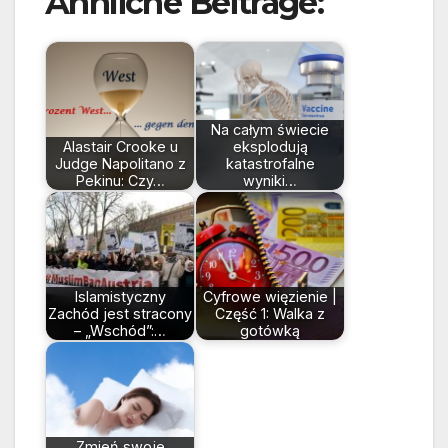
Ähnliche Beiträge:
Na całym świecie
Alastair Crooke u
eksplodują
Judge Napolitano z
katastrofalne
Pekinu: Czy…
wyniki…
Islamistyczny
Cyfrowe więzienie |
Zachód jest stracony
Część 1: Walka z
– „Wschód”:…
gotówką
Zmień swoje