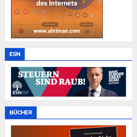
ESN
BÜCHER