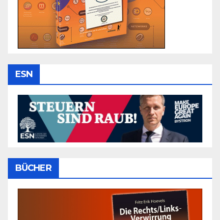
ESN
BÜCHER