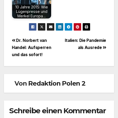
10 Jahre 2015: Wie
Lügenpresse und
Merkel Europa…
Beitragsnavigation
Dr. Norbert van
Italien: Die Pandemie
Handel: Aufsperren
als Ausrede
und das sofort!
Von
Redaktion Polen 2
Schreibe einen Kommentar