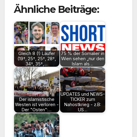
Ähnliche Beiträge:
Gleich 8 (!) Läufer
75 % der Somalier in
(19†, 25†, 25†, 28†,
Wien sehen „nur den
34†, 35†,…
Islam als…
UPDATES und NEWS-
Der islamistische
TICKER zum
Westen ist verloren -
Nahostkrieg - z.B:
Der "Osten":…
US…