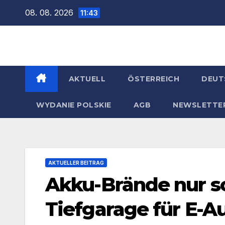
Zum
08. 08. 2026
11:43
Inhalt
springen
AKTUELL
ÖSTERREICH
DEUT
WYDANIE POLSKIE
AGB
NEWSLETTE
AKTUELLER BEITRAG
Akku-Brände nur sc
Tiefgarage für E-A