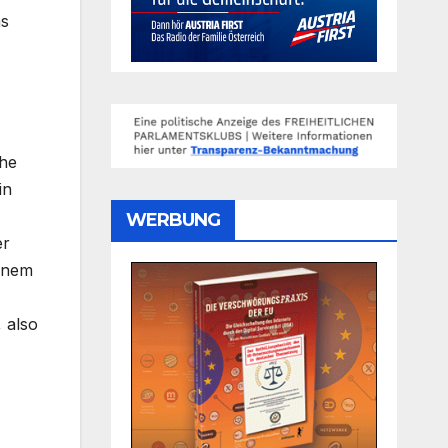
as
che
in
WERBUNG
er
einem
 also