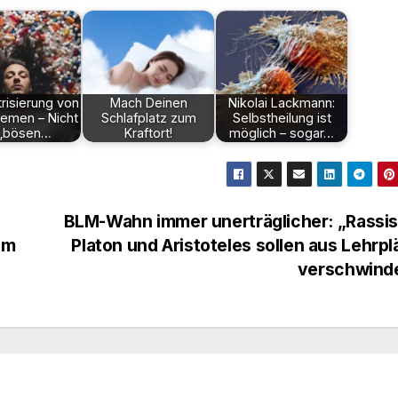
risierung von
Mach Deinen
Nikolai Lackmann:
emen – Nicht
Schlafplatz zum
Selbstheilung ist
 „bösen…
Kraftort!
möglich – sogar…
BLM-Wahn immer unerträglicher: „Rassis
im
Platon und Aristoteles sollen aus Lehrp
verschwin