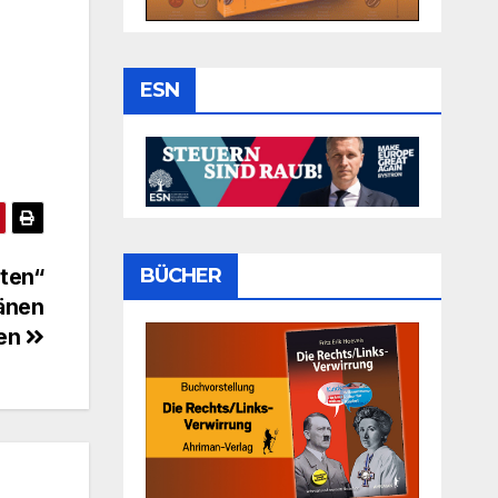
ESN
ten“
BÜCHER
länen
den