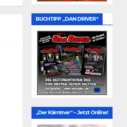
BUCHTIPP „DAN DRIVER“
„Der Kärntner“ – Jetzt Online!