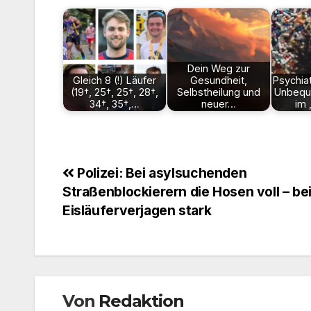
Dein Weg zur
Gleich 8 (!) Läufer
Gesundheit,
Psychiat
(19†, 25†, 25†, 28†,
Selbstheilung und
Unbequ
34†, 35†,…
neuer…
im
Beitragsnavigation
Polizei: Bei asylsuchenden
Straßenblockierern die Hosen voll – be
Eisläuferverjagen stark
Von
Redaktion