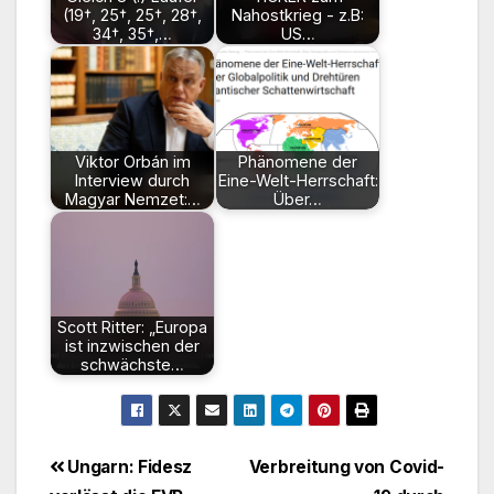
(19†, 25†, 25†, 28†,
Nahostkrieg - z.B:
34†, 35†,…
US…
Viktor Orbán im
Phänomene der
Interview durch
Eine-Welt-Herrschaft:
Magyar Nemzet:…
Über…
Scott Ritter: „Europa
ist inzwischen der
schwächste…
Beitragsnavigation
Ungarn: Fidesz
Verbreitung von Covid-