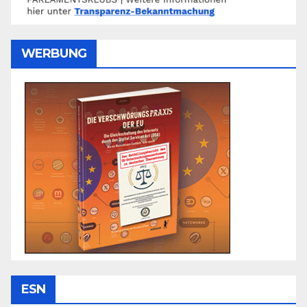
WERBUNG
ESN