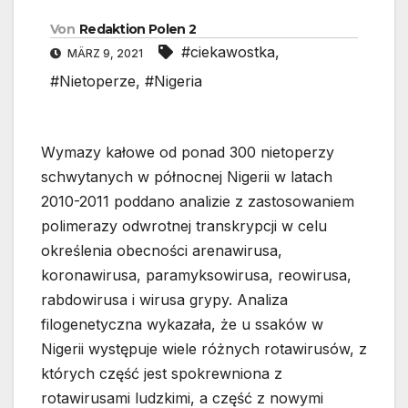
Von
Redaktion Polen 2
#ciekawostka
,
MÄRZ 9, 2021
#Nietoperze
,
#Nigeria
Wymazy kałowe od ponad 300 nietoperzy
schwytanych w północnej Nigerii w latach
2010-2011 poddano analizie z zastosowaniem
polimerazy odwrotnej transkrypcji w celu
określenia obecności arenawirusa,
koronawirusa, paramyksowirusa, reowirusa,
rabdowirusa i wirusa grypy. Analiza
filogenetyczna wykazała, że u ssaków w
Nigerii występuje wiele różnych rotawirusów, z
których część jest spokrewniona z
rotawirusami ludzkimi, a część z nowymi