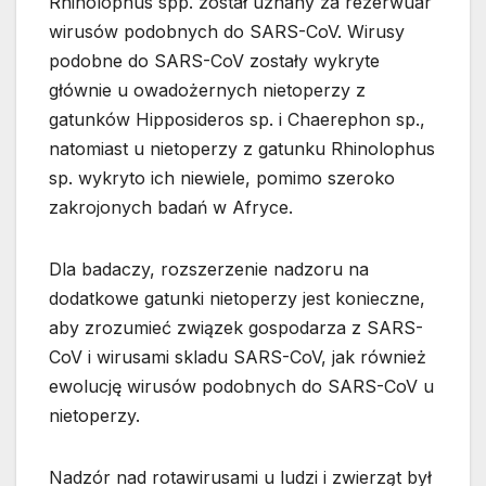
Rhinolophus spp. został uznany za rezerwuar
wirusów podobnych do SARS-CoV. Wirusy
podobne do SARS-CoV zostały wykryte
głównie u owadożernych nietoperzy z
gatunków Hipposideros sp. i Chaerephon sp.,
natomiast u nietoperzy z gatunku Rhinolophus
sp. wykryto ich niewiele, pomimo szeroko
zakrojonych badań w Afryce.
Dla badaczy, rozszerzenie nadzoru na
dodatkowe gatunki nietoperzy jest konieczne,
aby zrozumieć związek gospodarza z SARS-
CoV i wirusami skladu SARS-CoV, jak również
ewolucję wirusów podobnych do SARS-CoV u
nietoperzy.
Nadzór nad rotawirusami u ludzi i zwierząt był