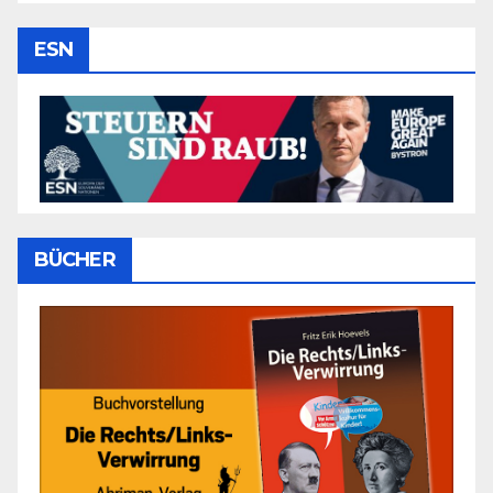
ESN
BÜCHER