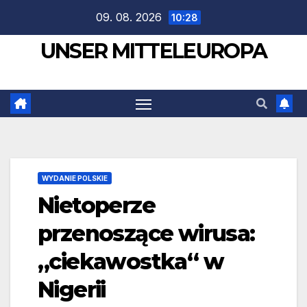
Zum
09. 08. 2026
10:28
Inhalt
UNSER MITTELEUROPA
springen
WYDANIE POLSKIE
Nietoperze
przenoszące wirusa:
„ciekawostka“ w
Nigerii