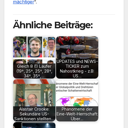
mächtiger
“.
Ähnliche Beiträge:
UPDATES und NEWS-
Gleich 8 (!) Läufer
TICKER zum
(19†, 25†, 25†, 28†,
Nahostkrieg - z.B:
34†, 35†,…
US…
Alastair Crooke:
Phänomene der
Sekundäre US-
Eine-Welt-Herrschaft:
Sanktionen stellten…
Über…