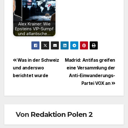
Alex Krainer: Wie
Epsteins VIP-Sumpf
und atlantische…
Beitragsnavigation
Was in der Schweiz
Madrid: Antifas greifen
und anderswo
eine Versammlung der
berichtet wurde
Anti-Einwanderungs-
Partei VOX an
Von
Redaktion Polen 2