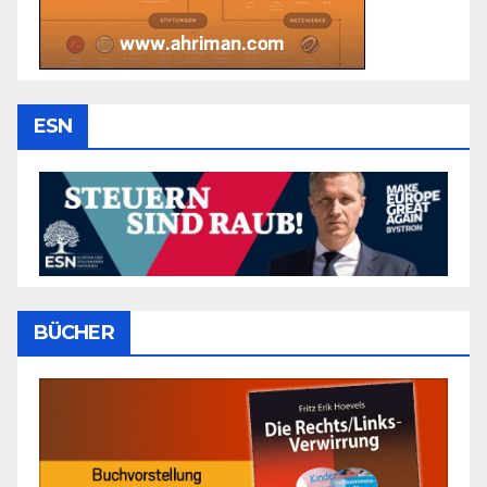
ESN
BÜCHER