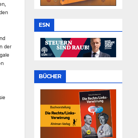
en,
nden
ESN
und
n der
gale
on
BÜCHER
sie