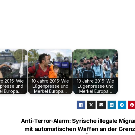
re 2015: Wie
10 Jahre 2015: Wie
10 Jahre 2015: Wie
presse und
Lügenpresse und
Lügenpresse und
el Europa…
Merkel Europa…
Merkel Europa…
Anti-Terror-Alarm: Syrische illegale Migr
mit automatischen Waffen an der Grenz