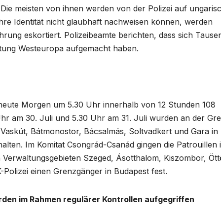
ie meisten von ihnen werden von der Polizei auf ungari
ihre Identität nicht glaubhaft nachweisen können, werden
rung eskortiert. Polizeibeamte berichten, dass sich Tause
chtung Westeuropa aufgemacht haben.
 heute Morgen um 5.30 Uhr innerhalb von 12 Stunden 108
r am 30. Juli und 5.30 Uhr am 31. Juli wurden an der Gr
Vaskút, Bátmonostor, Bácsalmás, Soltvadkert und Gara in
lten. Im Komitat Csongrád-Csanád gingen die Patrouillen 
n Verwaltungsgebieten Szeged, Ásotthalom, Kiszombor, Öt
Polizei einen Grenzgänger in Budapest fest.
rden im Rahmen regulärer Kontrollen aufgegriffen