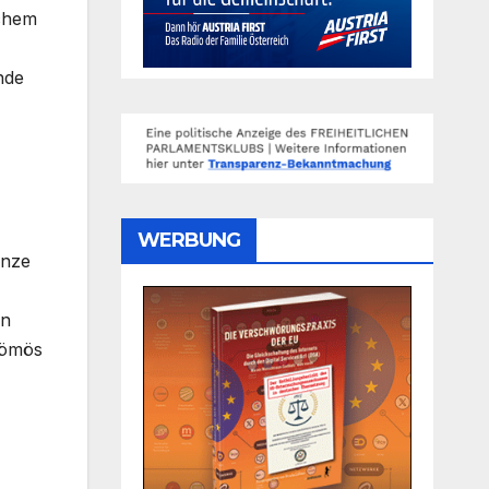
schem
nde
WERBUNG
enze
in
tömös