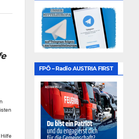
fe
FPÖ – Radio AUSTRIA FIRST
n
isten
Hilfe