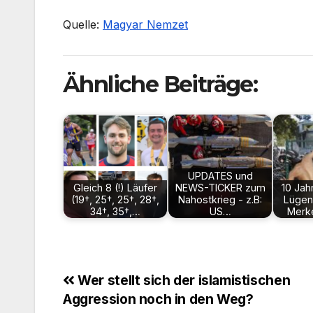
Quelle:
Magyar Nemzet
Ähnliche Beiträge:
UPDATES und
Gleich 8 (!) Läufer
NEWS-TICKER zum
10 Jah
(19†, 25†, 25†, 28†,
Nahostkrieg - z.B:
Lügen
34†, 35†,…
US…
Merk
Beitragsnavigation
Wer stellt sich der islamistischen
Aggression noch in den Weg?