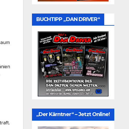
BUCHTIPP „DAN DRIVER“
eraum
änien
m
„Der Kärntner“ – Jetzt Online!
raft.