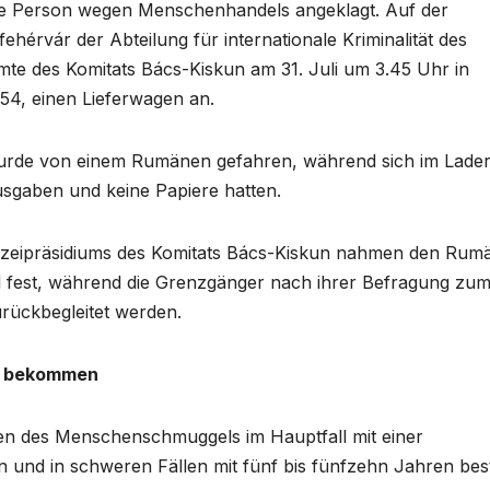
ine Person wegen Menschenhandels angeklagt. Auf der
ehérvár der Abteilung für internationale Kriminalität des
amte des Komitats Bács-Kiskun am 31. Juli um 3.45 Uhr in
 54, einen Lieferwagen an.
urde von einem Rumänen gefahren, während sich im Lad
usgaben und keine Papiere hatten.
olizeipräsidiums des Komitats Bács-Kiskun nahmen den Rum
fest, während die Grenzgänger nach ihrer Befragung zu
ückbegleitet werden.
re bekommen
n des Menschenschmuggels im Hauptfall mit einer
 und in schweren Fällen mit fünf bis fünfzehn Jahren best