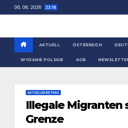
Zum
06. 08. 2026
23:18
Inhalt
springen
AKTUELL
ÖSTERREICH
DEUT
WYDANIE POLSKIE
AGB
NEWSLETTE
AKTUELLER BEITRAG
Illegale Migranten
Grenze