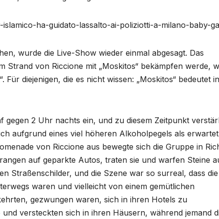
islamico-ha-guidato-lassalto-ai-poliziotti-a-milano-baby-g
ehen, wurde die Live-Show wieder einmal abgesagt. Das
am Strand von Riccione mit „Moskitos“ bekämpfen werde, w
. Für diejenigen, die es nicht wissen: „Moskitos“ bedeutet i
f gegen 2 Uhr nachts ein, und zu diesem Zeitpunkt verstär
uch aufgrund eines viel höheren Alkoholpegels als erwartet,
promenade von Riccione aus bewegte sich die Gruppe in Ric
rangen auf geparkte Autos, traten sie und warfen Steine au
en Straßenschilder, und die Szene war so surreal, dass die
unterwegs waren und vielleicht von einem gemütlichen
hrten, gezwungen waren, sich in ihren Hotels zu
 und versteckten sich in ihren Häusern, während jemand d