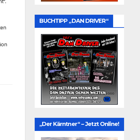
t“.
BUCHTIPP „DAN DRIVER“
ten
tion
„Der Kärntner“ – Jetzt Online!