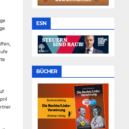
ige
ESN
ige
ffen,
aufe
zte
BÜCHER
uf
pril
rtner