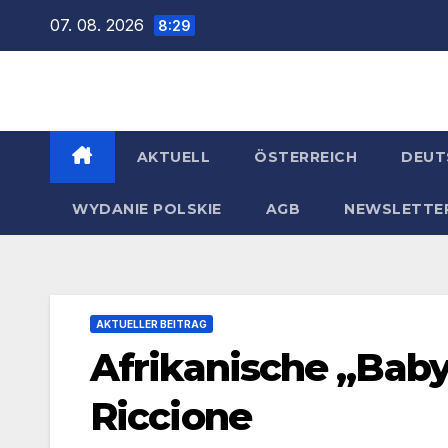
Zum
07. 08. 2026
8:29
Inhalt
springen
AKTUELL
ÖSTERREICH
DEUT
WYDANIE POLSKIE
AGB
NEWSLETTE
AKTUELLER BEITRAG
Afrikanische „Bab
Riccione