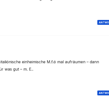
ANTWO
ie italiönische einheimische M.f.ö mal aufräumen – dann
ür was gut – m. E..
ANTWO