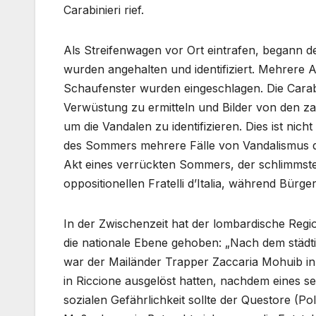
Carabinieri rief.
Als Streifenwagen vor Ort eintrafen, begann d
wurden angehalten und identifiziert. Mehrere 
Schaufenster wurden eingeschlagen. Die Carabi
Verwüstung zu ermitteln und Bilder von den 
um die Vandalen zu identifizieren. Dies ist nich
des Sommers mehrere Fälle von Vandalismus d
Akt eines verrückten Sommers, der schlimmste,
oppositionellen Fratelli d’Italia, während Bür
In der Zwischenzeit hat der lombardische Regio
die nationale Ebene gehoben: „Nach dem städtis
war der Mailänder Trapper Zaccaria Mohuib in 
in Riccione ausgelöst hatten, nachdem eines s
sozialen Gefährlichkeit sollte der Questore (P