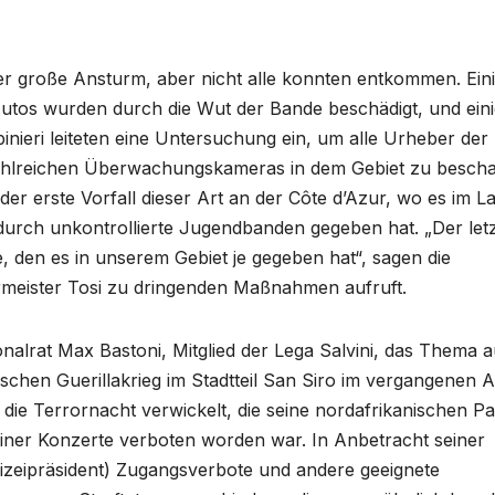
er große Ansturm, aber nicht alle konnten entkommen. Ein
Autos wurden durch die Wut der Bande beschädigt, und ein
nieri leiteten eine Untersuchung ein, um alle Urheber der
zahlreichen Überwachungskameras in dem Gebiet zu bescha
t der erste Vorfall dieser Art an der Côte d’Azur, wo es im L
urch unkontrollierte Jugendbanden gegeben hat. „Der let
 den es in unserem Gebiet je gegeben hat“, sagen die
germeister Tosi zu dringenden Maßnahmen aufruft.
nalrat Max Bastoni, Mitglied der Lega Salvini, das Thema a
chen Guerillakrieg im Stadtteil San Siro im vergangenen A
die Terrornacht verwickelt, die seine nordafrikanischen Pa
einer Konzerte verboten worden war. In Anbetracht seiner
olizeipräsident) Zugangsverbote und andere geeignete