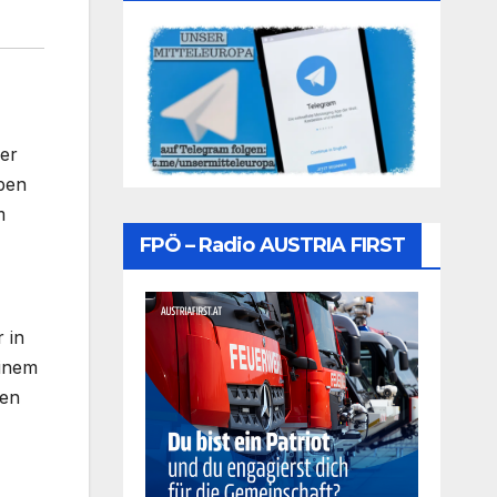
der
aben
m
FPÖ – Radio AUSTRIA FIRST
 in
einem
ten