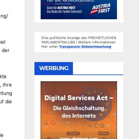
ang/
eil
n der
WERBUNG
kte
 ihre
htung
f die
ie