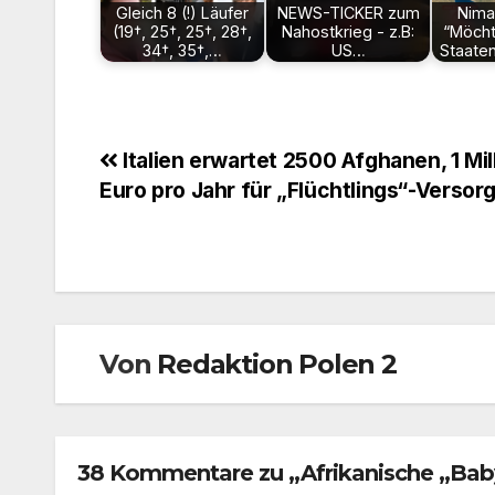
Gleich 8 (!) Läufer
NEWS-TICKER zum
Nima 
(19†, 25†, 25†, 28†,
Nahostkrieg - z.B:
“Möcht
34†, 35†,…
US…
Staate
Beitragsnavigation
Italien erwartet 2500 Afghanen, 1 Mil
Euro pro Jahr für „Flüchtlings“-Versor
Von
Redaktion Polen 2
38 Kommentare zu „Afrikanische „Bab