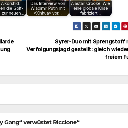
Alkorshid:
Das Interview von
Alastair Crooke: Wie
en die Golf-
Wladimir Putin mit
eine globale Krise
n zur neuen…
«Xinhua» vor…
fabriziert…
liarde
Syrer-Duo mit Sprengstoff
gung
Verfolgungsjagd gestellt: gleich wiede
freiem 
y Gang“ verwüstet Riccione“