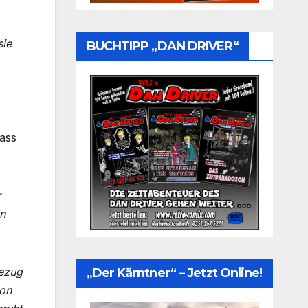
sie
BUCHTIPP „DAN DRIVER“
dass
r
on
Bezug
„Der Kärntner“ – Jetzt Online!
von