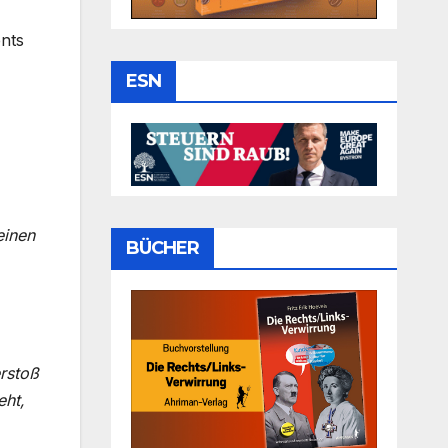
nts
ESN
einen
BÜCHER
erstoß
eht,