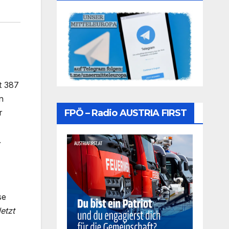
t 387
n
FPÖ – Radio AUSTRIA FIRST
r
.
se
etzt