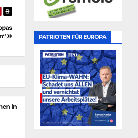
ropas
en“
PATRIOTEN FÜR EUROPA
nen in