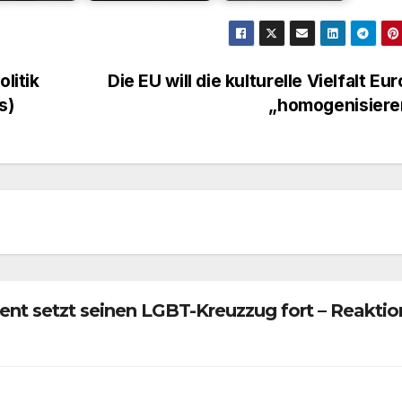
litik
Die EU will die kulturelle Vielfalt Eu
s)
„homogenisier
t setzt seinen LGBT-Kreuzzug fort – Reaktio