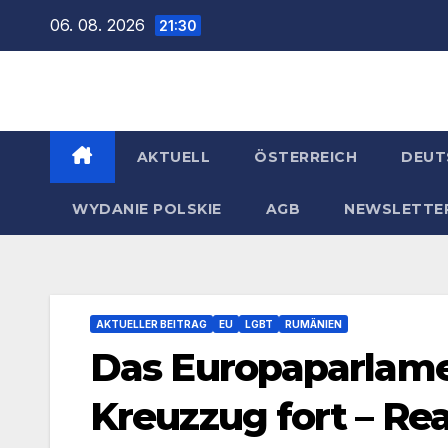
Zum
06. 08. 2026
21:30
Inhalt
springen
AKTUELL
ÖSTERREICH
DEUT
WYDANIE POLSKIE
AGB
NEWSLETTE
AKTUELLER BEITRAG
EU
LGBT
RUMÄNIEN
Das Europaparlame
Kreuzzug fort – Re