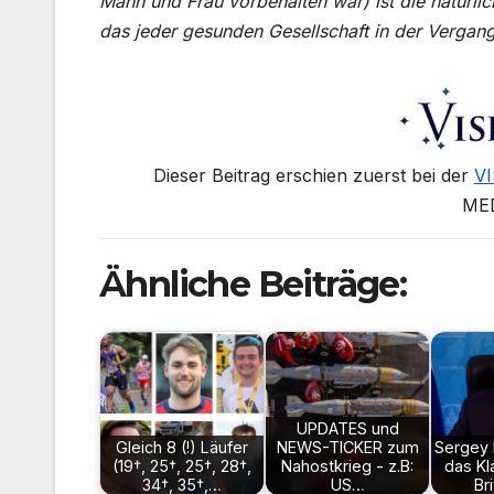
Mann und Frau vorbehalten war) ist die natürlic
das jeder gesunden Gesellschaft in der Vergan
Dieser Beitrag erschien zuerst bei der
V
ME
Ähnliche Beiträge:
UPDATES und
Gleich 8 (!) Läufer
NEWS-TICKER zum
Sergey
(19†, 25†, 25†, 28†,
Nahostkrieg - z.B:
das K
34†, 35†,…
US…
Br