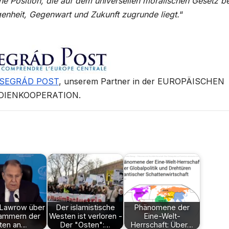
he Position, die auf dem universellen moralischen Gesetz be
genheit, Gegenwart und Zukunft zugrunde liegt.
“
ISEGRÁD POST
, unserem Partner in der EUROPÄISCHEN
DIENKOOPERATION.
 Lawrow über
Der islamistische
Phänomene der
lammern der
Westen ist verloren -
Eine-Welt-
iten an…
Der "Osten":…
Herrschaft: Über…