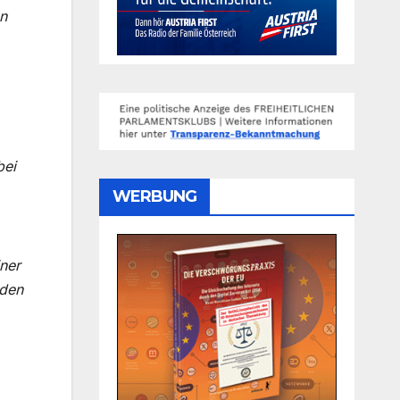
n
bei
WERBUNG
iner
rden