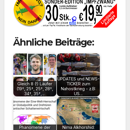
Ähnliche Beiträge:
UPDATES und NEWS-
Gleich 8 (!) Läufer
TICKER zum
(19†, 25†, 25†, 28†,
Nahostkrieg - z.B:
34†, 35†,…
US…
Phänomene der
Nima Alkhorshid: