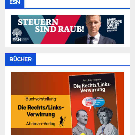
ESN
BÜCHER