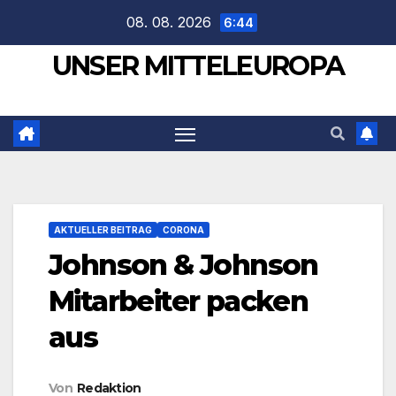
Zum
08. 08. 2026
6:44
Inhalt
UNSER MITTELEUROPA
springen
AKTUELLER BEITRAG
CORONA
Johnson & Johnson
Mitarbeiter packen
aus
Von
Redaktion