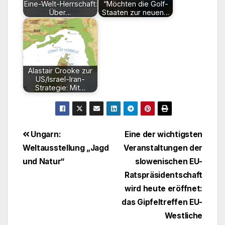
Eine-Welt-Herrschaft:
“Möchten die Golf-
Über…
Staaten zur neuen…
Alastair Crooke zur
US/Israel-Iran-
Strategie: Mit…
Beitragsnavigation
Ungarn:
Eine der wichtigsten
Weltausstellung „Jagd
Veranstaltungen der
und Natur“
slowenischen EU-
Ratspräsidentschaft
wird heute eröffnet:
das Gipfeltreffen EU-
Westliche