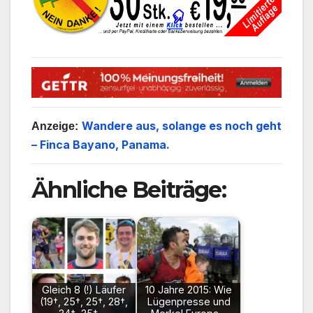
Wandere aus, solange es noch geht
Anzeige:
– Finca Bayano, Panama.
Ähnliche Beiträge:
Gleich 8 (!) Läufer
10 Jahre 2015: Wie
(19†, 25†, 25†, 28†,
Lügenpresse und