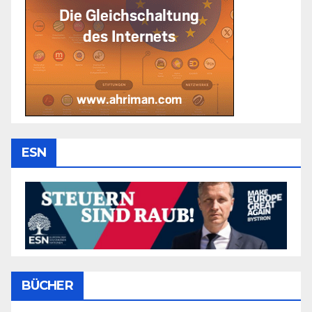
ESN
BÜCHER