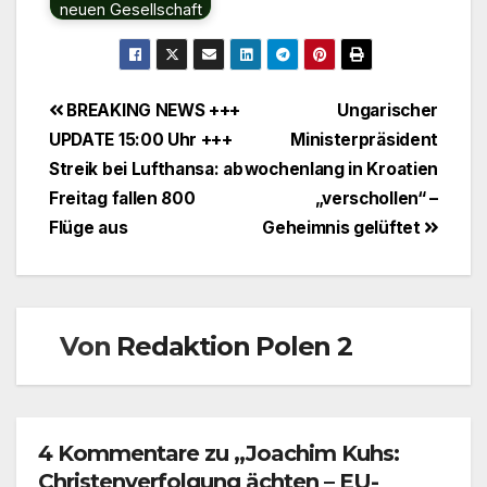
neuen Gesellschaft
Beitragsnavigation
BREAKING NEWS +++
Ungarischer
UPDATE 15:00 Uhr +++
Ministerpräsident
Streik bei Lufthansa: ab
wochenlang in Kroatien
Freitag fallen 800
„verschollen“ –
Flüge aus
Geheimnis gelüftet
Von
Redaktion Polen 2
4 Kommentare zu „Joachim Kuhs:
Christenverfolgung ächten – EU-