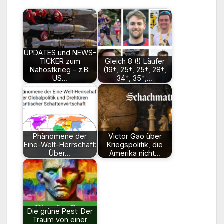
UPDATES und NEWS-
TICKER zum
Gleich 8 (!) Läufer
Nahostkrieg - z.B:
(19†, 25†, 25†, 28†,
US…
34†, 35†,…
Phänomene der
Victor Gao über
Eine-Welt-Herrschaft:
Kriegspolitik, die
Über…
Amerika nicht…
Die grüne Pest: Der
Traum von einer