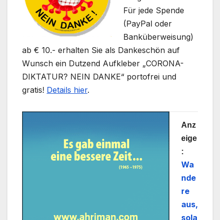
Für jede Spende
(PayPal oder
Banküberweisung)
ab € 10.- erhalten Sie als Dankeschön auf
Wunsch ein Dutzend Aufkleber „CORONA-
DIKTATUR? NEIN DANKE“ portofrei und
gratis!
Details hier
.
Anz
eige
:
Wa
nde
re
aus,
sola