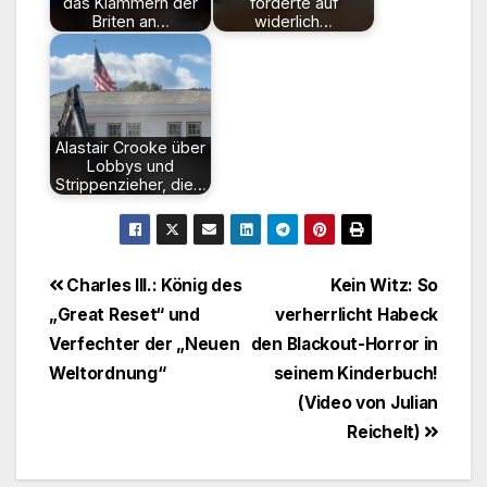
das Klammern der
forderte auf
Briten an…
widerlich…
Alastair Crooke über
Lobbys und
Strippenzieher, die…
Beitragsnavigation
Charles III.: König des
Kein Witz: So
„Great Reset“ und
verherrlicht Habeck
Verfechter der „Neuen
den Blackout-Horror in
Weltordnung“
seinem Kinderbuch!
(Video von Julian
Reichelt)