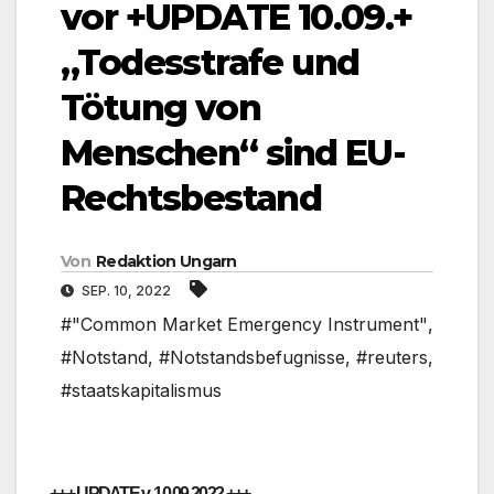
vor +UPDATE 10.09.+
„Todesstrafe und
Tötung von
Menschen“ sind EU-
Rechtsbestand
Von
Redaktion Ungarn
SEP. 10, 2022
#"Common Market Emergency Instrument"
,
#Notstand
,
#Notstandsbefugnisse
,
#reuters
,
#staatskapitalismus
+++ UPDATE v. 10.09.2022
+++