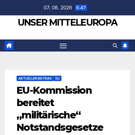
Zum
07. 08. 2026
5:47
Inhalt
UNSER MITTELEUROPA
springen
AKTUELLER BEITRAG
EU
EU-Kommission
bereitet
„militärische“
Notstandsgesetze