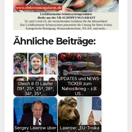
Ähnliche Beiträge:
UPDATES und NEWS-
Gleich 8 (!) Läufer
TICKER zum
(19†, 25†, 25†, 28†,
Nahostkrieg - z.B:
34†, 35†,…
US…
Sergey Lawrow über
Lawrow: „EU-Troika