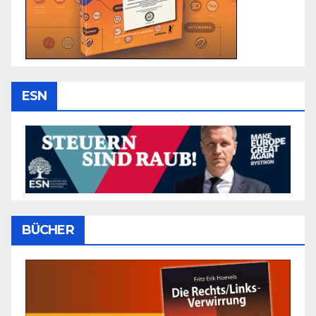
ESN
BÜCHER