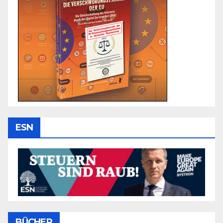
ESN
BÜCHER