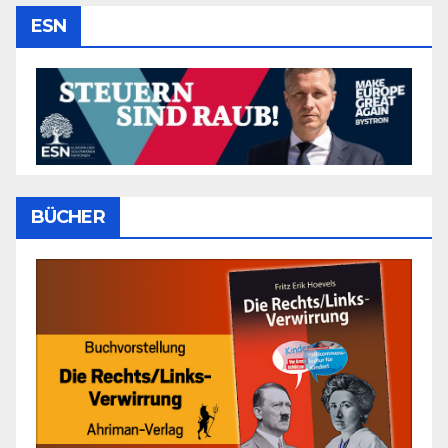
ESN
BÜCHER