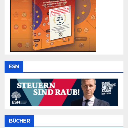
ESN
BÜCHER