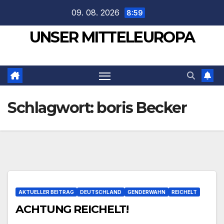
Zum
09. 08. 2026
8:59
Inhalt
UNSER MITTELEUROPA
springen
Schlagwort:
boris Becker
AKTUELLER BEITRAG
DEUTSCHLAND
GENDERWAHN
REICHELT
ACHTUNG REICHELT!