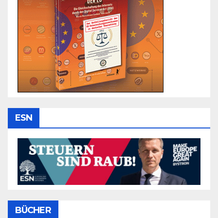
ESN
BÜCHER