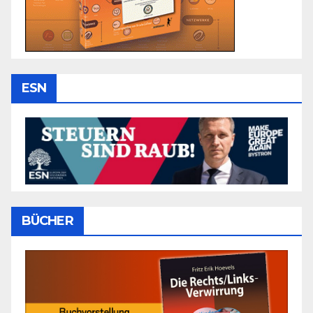
ESN
BÜCHER