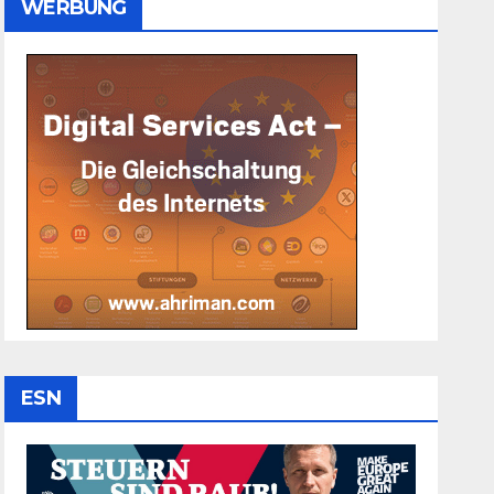
WERBUNG
ESN