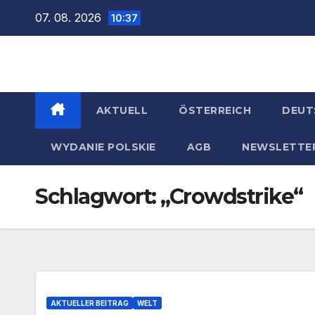
Zum
07. 08. 2026
10:37
Inhalt
springen
AKTUELL
ÖSTERREICH
DEUT
WYDANIE POLSKIE
AGB
NEWSLETTE
Schlagwort:
„Crowdstrike“
AKTUELLER BEITRAG
WELT