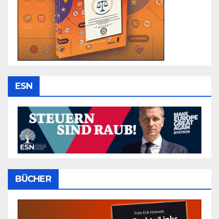
ESN
BÜCHER