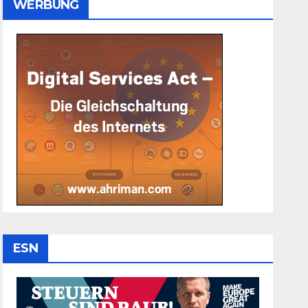
WERBUNG
ESN