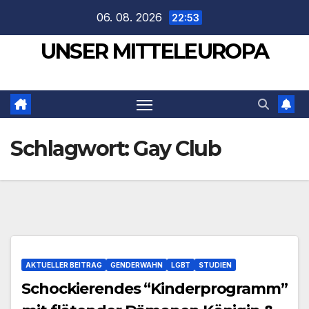
Zum
06. 08. 2026
22:53
Inhalt
UNSER MITTELEUROPA
springen
Schlagwort:
Gay Club
AKTUELLER BEITRAG
GENDERWAHN
LGBT
STUDIEN
Schockierendes “Kinderprogramm”