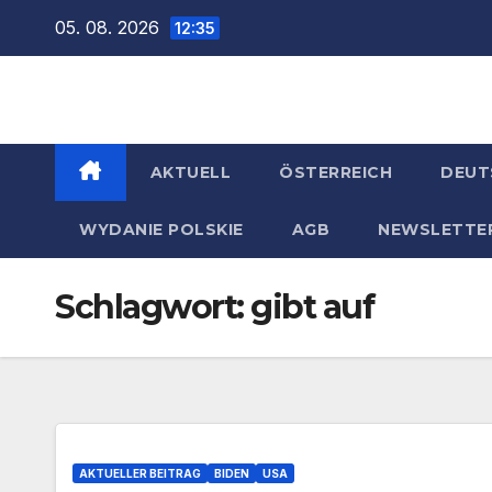
Zum
05. 08. 2026
12:35
Inhalt
springen
AKTUELL
ÖSTERREICH
DEUT
WYDANIE POLSKIE
AGB
NEWSLETTE
Schlagwort:
gibt auf
AKTUELLER BEITRAG
BIDEN
USA