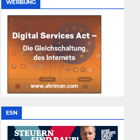
WERBUNG
ESN