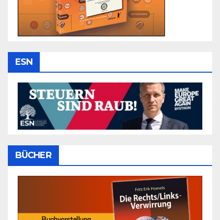
ESN
BÜCHER