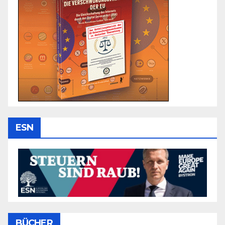
ESN
BÜCHER