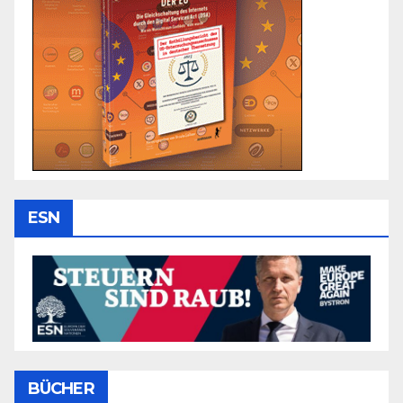
ESN
BÜCHER