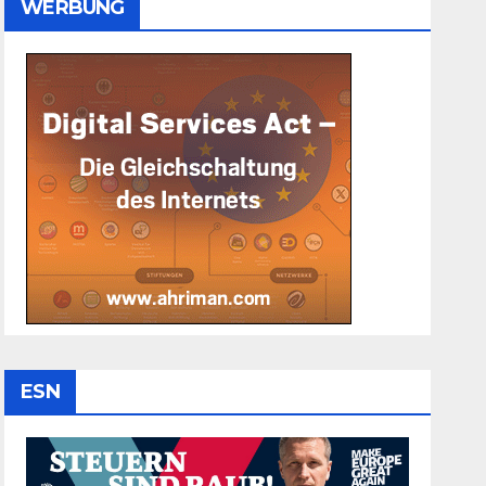
WERBUNG
ESN