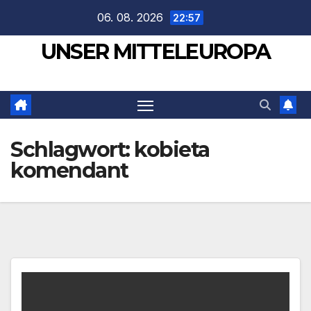
Zum
06. 08. 2026
22:57
Inhalt
UNSER MITTELEUROPA
springen
Schlagwort:
kobieta
komendant