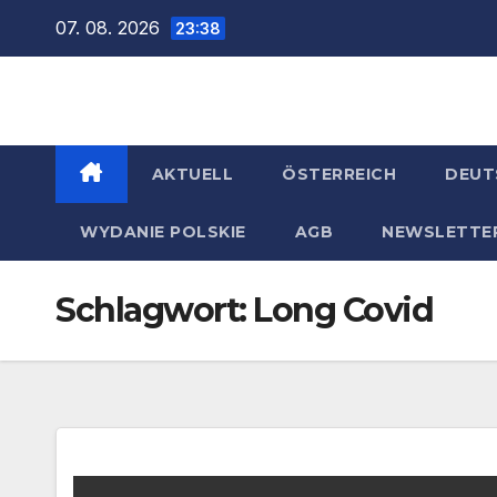
Zum
07. 08. 2026
23:38
Inhalt
springen
AKTUELL
ÖSTERREICH
DEUT
WYDANIE POLSKIE
AGB
NEWSLETTE
Schlagwort:
Long Covid