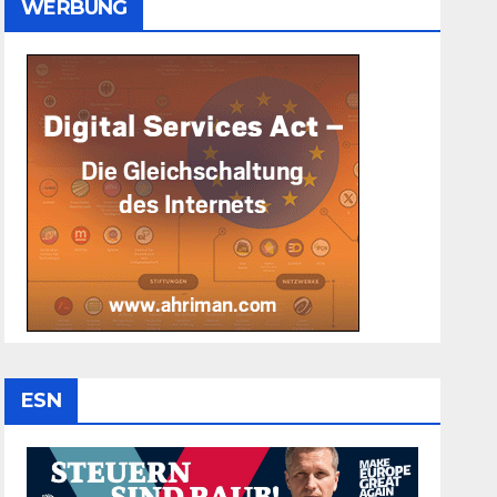
WERBUNG
ESN