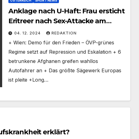
ÖSTERREICH
SHORT NEWS
Anklage nach U-Haft: Frau ersticht
Eritreer nach Sex-Attacke am
Bahnhof
04. 12. 2024
REDAKTION
+ Wien: Demo für den Frieden – ÖVP-grünes
Regime setzt auf Repression und Eskalation + 6
betrunkene Afghanen greifen wahllos
Autofahrer an + Das größte Sägewerk Europas
ist pleite +Long…
ufskrankheit erklärt?