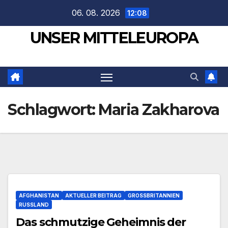
Zum
06. 08. 2026
12:08
Inhalt
UNSER MITTELEUROPA
springen
Schlagwort:
Maria Zakharova
AFGHANISTAN
AKTUELLER BEITRAG
GROSSBRITANNIEN
RUSSLAND
Das schmutzige Geheimnis der