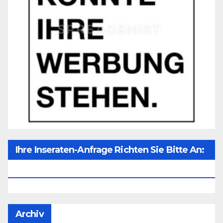
Ihre Inseraten-Anfrage Richten Sie Bitte An:
Office@unser-Mitteleuropa.net
Archiv