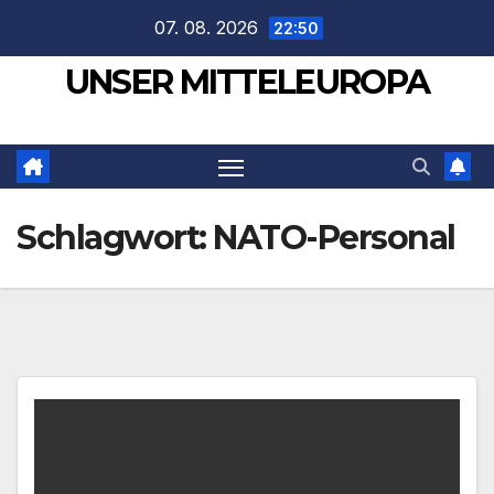
Zum
07. 08. 2026
22:50
Inhalt
UNSER MITTELEUROPA
springen
Schlagwort:
NATO-Personal