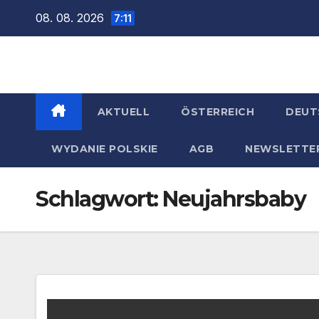
Zum
08. 08. 2026
7:11
Inhalt
springen
AKTUELL
ÖSTERREICH
DEUT
WYDANIE POLSKIE
AGB
NEWSLETTE
Schlagwort:
Neujahrsbaby