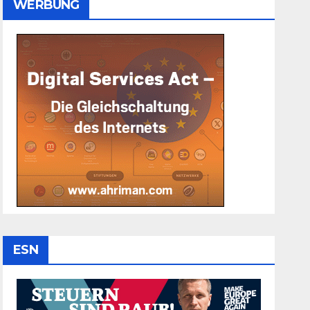
WERBUNG
ESN