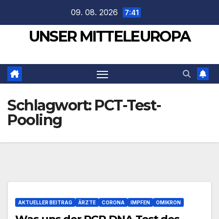
Zum
09. 08. 2026
7:41
Inhalt
UNSER MITTELEUROPA
springen
Schlagwort:
PCT-Test-
Pooling
AKTUELLER BEITRAG
ÄRZTE
CORONA
IMPFEN
OMIKRON