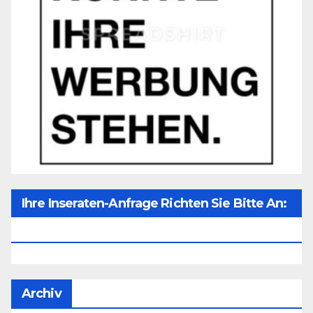
Ihre Inseraten-Anfrage Richten Sie Bitte An:
Office@unser-Mitteleuropa.net
Archiv