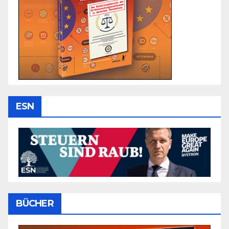
ESN
BÜCHER