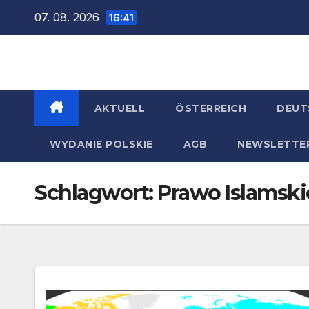
Zum
07. 08. 2026
16:41
Inhalt
springen
AKTUELL
ÖSTERREICH
DEUT
WYDANIE POLSKIE
AGB
NEWSLETTE
Schlagwort:
Prawo Islamski