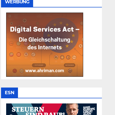
WERBUNG
ESN