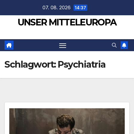
Zum
07. 08. 2026
14:37
Inhalt
UNSER MITTELEUROPA
springen
Schlagwort:
Psychiatria