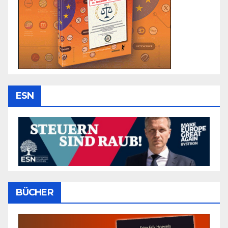
ESN
BÜCHER