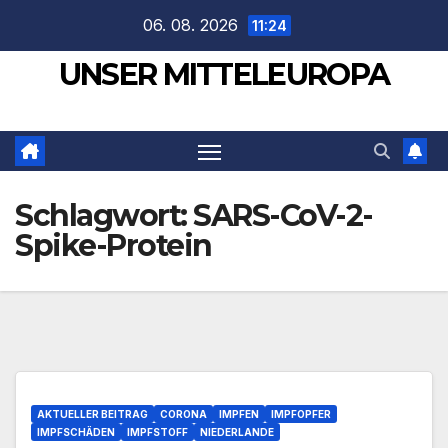
Zum
06. 08. 2026
11:24
Inhalt
UNSER MITTELEUROPA
springen
Schlagwort:
SARS-CoV-2-
Spike-Protein
AKTUELLER BEITRAG
CORONA
IMPFEN
IMPFOPFER
IMPFSCHÄDEN
IMPFSTOFF
NIEDERLANDE