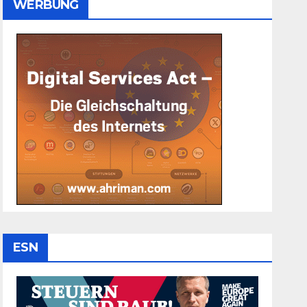
WERBUNG
ESN