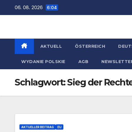
Zum
06. 08. 2026
6:04
Inhalt
springen
AKTUELL
ÖSTERREICH
DEUT
WYDANIE POLSKIE
AGB
NEWSLETTE
Schlagwort:
Sieg der Recht
AKTUELLER BEITRAG
EU