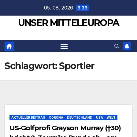
Zum
05. 08. 2026
6:36
Inhalt
UNSER MITTELEUROPA
springen
Schlagwort:
Sportler
AKTUELLER BEITRAG
CORONA
DEUTSCHLAND
USA
WELT
US-Golfprofi Grayson Murray (†30)