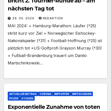
bricht 2. Tournier-Runde ab – am
nächsten Tag tot
26. 05. 2024
REDAKTION
MAI 2024: + Hamburg-Marathon: Läufer (†25)
stirbt kurz vor Ziel + Norwegischer Eishockey-
Nationalspieler (†31) + Football-Hoffnung (†25) ist
plötzlich tot +US-Golfprofi Grayson Murray (†30)
+ Fußball-Brandenburg trauert um Danilo
Martschinkowski…
AKTUELLER BEITRAG
CORONA
IMPFOPFER
IMPFSCHÄDEN
PFIZER
STUDIEN
Exponentielle Zunahme von toten