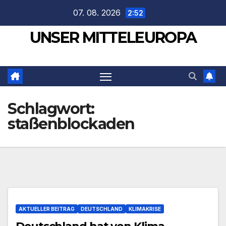
Zum
07. 08. 2026
2:52
Inhalt
UNSER MITTELEUROPA
springen
Schlagwort:
staßenblockaden
AKTUELLER BEITRAG
DEUTSCHLAND
KLIMAKRISE