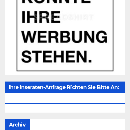
Ihre Inseraten-Anfrage Richten Sie Bitte An:
Office@unser-Mitteleuropa.net
Archiv