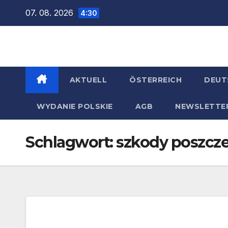
Zum
07. 08. 2026
4:30
Inhalt
springen
AKTUELL
ÖSTERREICH
DEUT
WYDANIE POLSKIE
AGB
NEWSLETTE
Schlagwort:
szkody poszcze