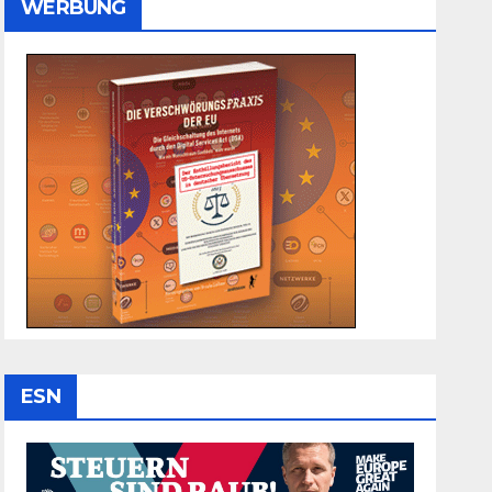
WERBUNG
ESN