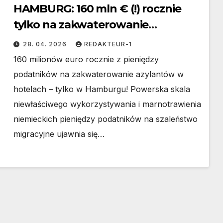
HAMBURG: 160 mln € (!) rocznie
tylko na zakwaterowanie
azylantów w hotelach
28. 04. 2026
REDAKTEUR-1
160 milionów euro rocznie z pieniędzy
podatników na zakwaterowanie azylantów w
hotelach – tylko w Hamburgu! Powerska skala
niewłaściwego wykorzystywania i marnotrawienia
niemieckich pieniędzy podatników na szaleństwo
migracyjne ujawnia się…