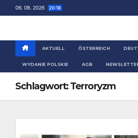
Zum
06. 08. 2026
20:18
Inhalt
springen
AKTUELL
ÖSTERREICH
DEUT
WYDANIE POLSKIE
AGB
NEWSLETTE
Schlagwort:
Terroryzm