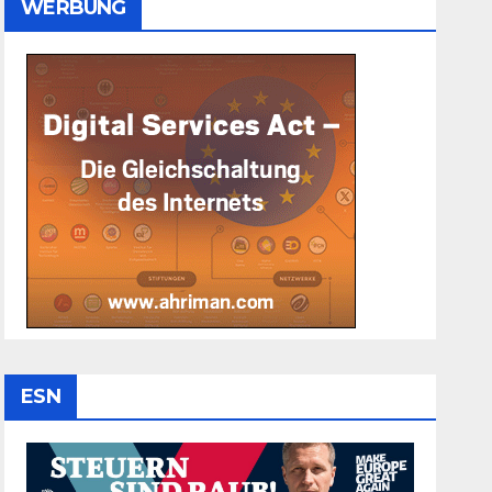
WERBUNG
ESN