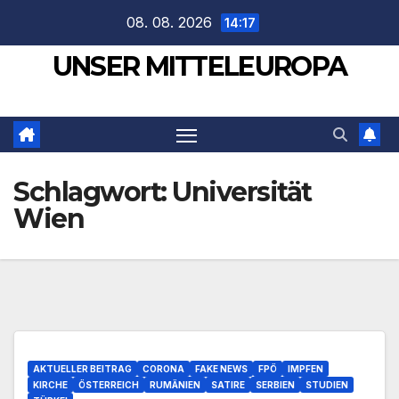
Zum
08. 08. 2026
14:17
Inhalt
UNSER MITTELEUROPA
springen
Schlagwort:
Universität
Wien
AKTUELLER BEITRAG
CORONA
FAKE NEWS
FPÖ
IMPFEN
KIRCHE
ÖSTERREICH
RUMÄNIEN
SATIRE
SERBIEN
STUDIEN