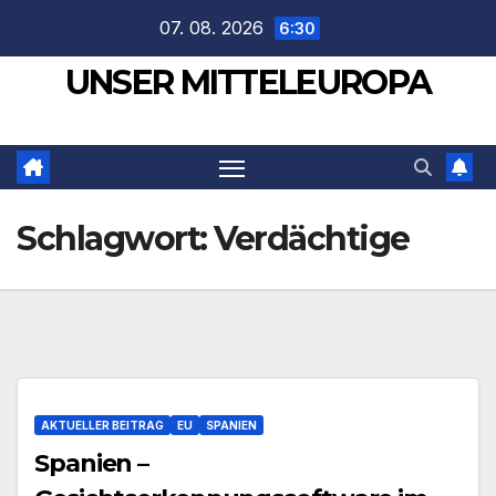
Zum
07. 08. 2026
6:30
Inhalt
UNSER MITTELEUROPA
springen
Schlagwort:
Verdächtige
AKTUELLER BEITRAG
EU
SPANIEN
Spanien –