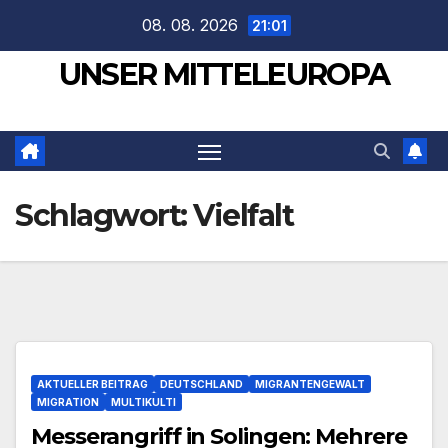
Zum
08. 08. 2026
21:01
Inhalt
UNSER MITTELEUROPA
springen
Schlagwort:
Vielfalt
AKTUELLER BEITRAG
DEUTSCHLAND
MIGRANTENGEWALT
MIGRATION
MULTIKULTI
Messerangriff in Solingen: Mehrere