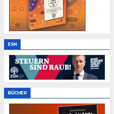
ESN
BÜCHER